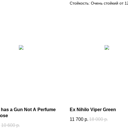
Стойкость: Очень стойкий от 12
e has a Gun Not A Perfume
Ex Nihilo Viper Green
ose
11 700
р.
18 000
р.
.
10 600
р.