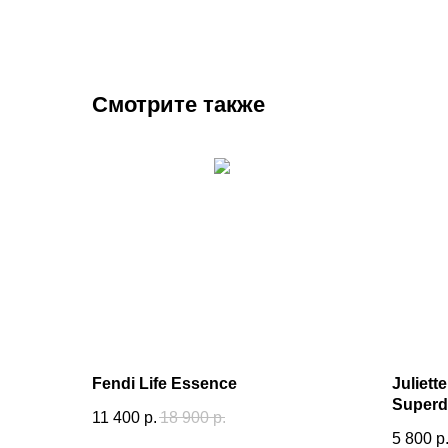
Смотрите также
Fendi Life Essence
Juliett
Superd
11 400
р.
18 900
р.
5 800
р