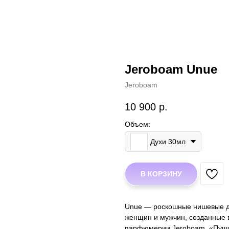
Jeroboam Unue
Jeroboam
10 900
р.
Объем:
Духи 30мл
В КОРЗИНУ
Unue — роскошные нишевые д
женщин и мужчин, созданные 
парфюмерии Jeroboam. «Пушис