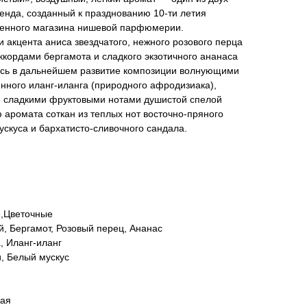
нда, созданный к празднованию 10-ти летия
менного магазина нишевой парфюмерии.
акцента аниса звездчатого, нежного розового перца
кордами бергамота и сладкого экзотичного ананаса
ясь в дальнейшем развитие композиции волнующими
нного иланг-иланга (природного афродизиака),
и сладкими фруктовыми нотами душистой спелой
аромата соткан из теплых нот восточно-пряного
ускуса и бархатисто-сливочного сандала.
е,Цветочные
й, Бергамот, Розовый перец, Ананас
, Иланг-иланг
, Белый мускус
вая