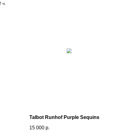
 ч.
Talbot Runhof Purple Sequins
15 000
р.