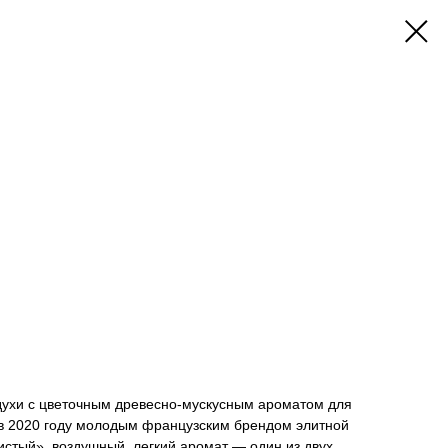
ухи с цветочным древесно-мускусным ароматом для
в 2020 году молодым французским брендом элитной
тый», воздушный, легкий аромат — один из двух