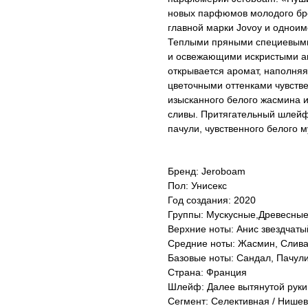
новых парфюмов молодого бре
главной марки Jovoy и однои
Теплыми пряными специевыми 
и освежающими искристыми ак
открывается аромат, наполня
цветочными оттенками чувстве
изысканного белого жасмина 
сливы. Притягательный шлейф 
пачули, чувственного белого м
Бренд: Jeroboam
Пол: Унисекс
Год создания: 2020
Группы: Мускусные,Древесны
Верхние ноты: Анис звездчаты
Средние ноты: Жасмин, Слива
Базовые ноты: Сандал, Пачули
Страна: Франция
Шлейф: Далее вытянутой руки
Сегмент: Селективная / Нише