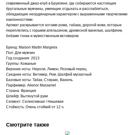
современный джаз-клуб в Бруклине, где собираются настоящие
брутальные мужчины, умеющие отдыхать и расслабляться,
обладающие неординарным характером с выраженными творческими
наклонностями.
Аромат раскрывается нотами рома, табака, дорогой кожи, которые
переплелись с горьким апельсином, древесной ванилью, шалфеем,
бобами тонка и мужественным ветивером.
Бренд: Maison Martin Margiela
Пол: Для мужчин
Год создания: 2013
Группы: Кожаные
Верхние ноты: Нероли, Лимон, Розовый перец
Средние ноты: Ветивер, Ром, Шалфей мускатный
Базовые ноты: Табак, Стиракс, Ваниль
Парфюмер: Alienor Massenet
Страна: Франция
Шлейф: Вытянутой руки
Сегмент: Селективная / Нишевая
Стойкость: Очень стойкий от 12 ч.
Смотрите также