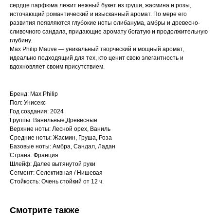
сердце парфюма лежит нежный букет из груши, жасмина и розы,
источающий романтический и изысканный аромат. По мере его
развития появляются глубокие ноты олибанума, амбры и древесно-
сливочного сандала, придающие аромату богатую и продолжительную
глубину.
Max Philip Mauve — уникальный творческий и мощный аромат,
идеально подходящий для тех, кто ценит свою элегантность и
вдохновляет своим присутствием.
Бренд: Max Philip
Пол: Унисекс
Год создания: 2024
Группы: Ванильные,Древесные
Верхние ноты: Лесной орех, Ваниль
Средние ноты: Жасмин, Груша, Роза
Базовые ноты: Амбра, Сандал, Ладан
Страна: Франция
Шлейф: Далее вытянутой руки
Сегмент: Селективная / Нишевая
Стойкость: Очень стойкий от 12 ч.
Смотрите также