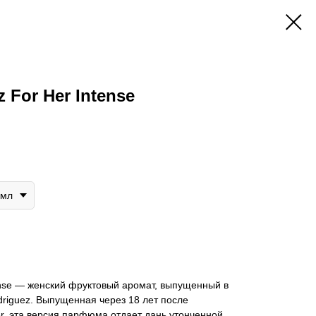
 For Her Intense
0мл
tense — женский фруктовый аромат, выпущенный в
driguez. Выпущенная через 18 лет после
r, эта версия парфюма отдает дань утонченной