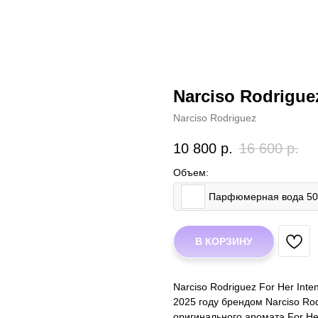
Narciso Rodriguez
Narciso Rodriguez
10 800
р.
16 600
р.
Объем:
Парфюмерная вода 5
В КОРЗИНУ
Narciso Rodriguez For Her In
2025 году брендом Narciso Ro
оригинального аромата For He