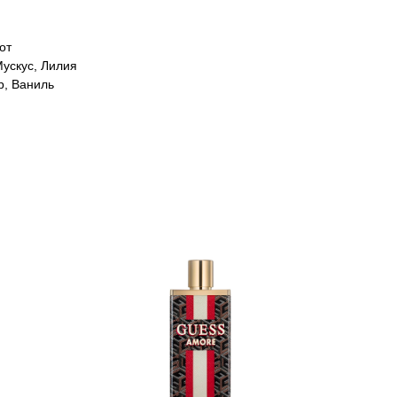
от
ускус, Лилия
р, Ваниль