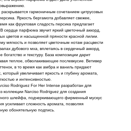
мовыражению.
я раскрывается гармоничным сочетанием цитрусовых
персика. Яркость бергамота добавляет свежее,
ремя как фруктовая сладость персика предлагает
 В сердце парфюма звучит яркий цветочный аккорд,
лых цветов и насыщенной пряности красной лилии.
му мягкость и позволяет цветочным нотам расцвести
запах дубового мха, вплетаясь в сердечный аккорд,
 богатство и текстуру. База композиции дарит
давая теплое, обволакивающее послевкусие. Ветивер
ттенок, в то время как амбра и ваниль придают
, который увеличивает яркость и глубину аромата,
гкостью и интенсивностью.
rciso Rodriguez For Her Intense разработан для
з коллекции Narciso Rodriguez для создания
тного шлейфа, подчеркивающего фирменный мускус
ия усиливает сложность аромата, позволяя
ьную обонятельную подпись.