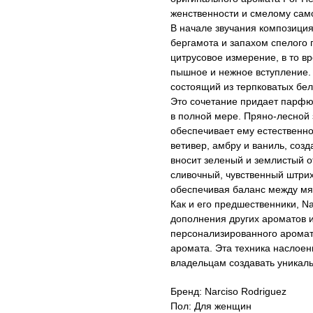
женственности и смелому са
В начале звучания композици
бергамота и запахом спелого 
цитрусовое измерение, в то в
пышное и нежное вступление.
состоящий из терпковатых бе
Это сочетание придает парфю
в полной мере. Пряно-лесной 
обеспечивает ему естественное
ветивер, амбру и ваниль, соз
вносит зеленый и землистый о
сливочный, чувственный штрих
обеспечивая баланс между мя
Как и его предшественники, Na
дополнения других ароматов и
персонализированного арома
аромата. Эта техника наслоен
владельцам создавать уникал
Бренд: Narciso Rodriguez
Пол: Для женщин