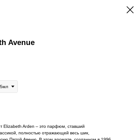
5th Avenue
25мл
т Elizabeth Arden – это парфюм, ставший
ассикой, полностью отражающей весь шик,
гию Пятой Авеню. В этом аромате, созданном в 1996