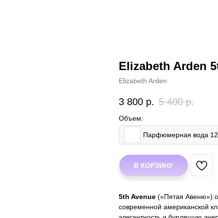
Elizabeth Arden 
Elizabeth Arden
3 800
р.
5 400
р.
Объем:
Парфюмерная вода 1
В КОРЗИНУ
5th Avenue
(«Пятая Авеню») о
современной американской кл
элегантность и бурлящую энер