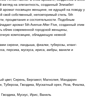
й взгляд на элегантность, созданный Элизабет
й аромат посвящен женщине, не идущей на поводу у
 свой собственный, неповторимый стиль. 5th
ти, процветания и состоятельности. Подобным
адает аромат 5th Avenue After Five, созданный этим
ть облик современной городской женщины,
точную композицию, обладающую нежной
ами сирени, ландыша, фиалки, туберозы, иланг-
еха, персика, мускуса, ириса, амбры, ванили и
ый цвет, Сирень, Бергамот, Магнолия, Мандарин
, Тубероза, Гвоздика, Мускатный орех, Роза, Фиалка,
 Гвоздика, Мускус, Ирис, Ваниль