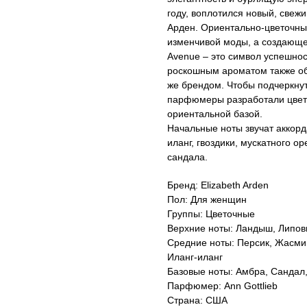
году, воплотился новый, свежи
Арден. Ориентально-цветочны
изменчивой моды, а создающей
Avenue – это символ успешнос
роскошным ароматом также обл
же брендом. Чтобы подчеркну
парфюмеры разработали цве
ориентальной базой.
Начальные ноты звучат аккорд
иланг, гвоздики, мускатного ор
сандала.
Бренд: Elizabeth Arden
Пол: Для женщин
Группы: Цветочные
Верхние ноты: Ландыш, Липов
Средние ноты: Персик, Жасмин
Иланг-иланг
Базовые ноты: Амбра, Сандал,
Парфюмер: Ann Gottlieb
Страна: США