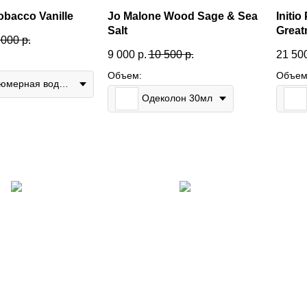
obacco Vanille
Jo Malone Wood Sage & Sea
Initi
Salt
Great
 000
р.
9 000
р.
10 500
р.
21 50
Объем:
Объем
Парфюмерная вода 100мл
Одеколон 30мл