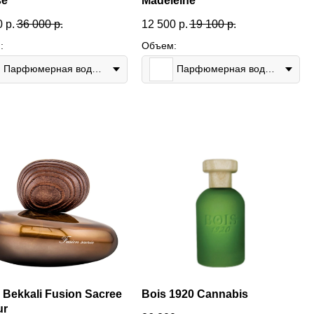
se
Madeleine
0
р.
36 000
р.
12 500
р.
19 100
р.
:
Объем:
Парфюмерная вода 100мл
Парфюмерная вода 100мл
 Bekkali Fusion Sacree
Bois 1920 Cannabis
ur