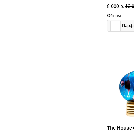
8 000
р.
13 
Объем:
The House 