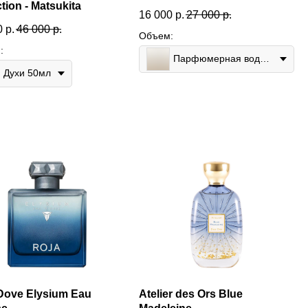
tion - Matsukita
16 000
р.
27 000
р.
0
р.
46 000
р.
Объем:
:
Парфюмерная вода 75мл
Духи 50мл
Dove Elysium Eau
Atelier des Ors Blue