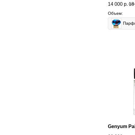
14 000
р.
18
Объем:
Genyum Pai