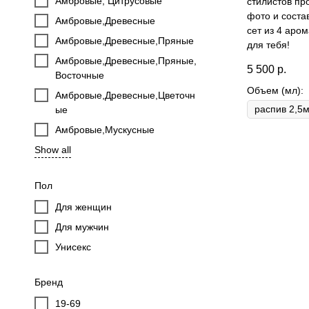
Амбровые, Цитрусовые
стилистов пр
фото и соста
Амбровые,Древесные
сет из 4 аро
Амбровые,Древесные,Пряные
для тебя!
Амбровые,Древесные,Пряные,
5 500
р.
Восточные
Объем (мл):
Амбровые,Древесные,Цветочн
ые
Амбровые,Мускусные
Show all
Пол
Для женщин
Для мужчин
Унисекс
Бренд
19-69