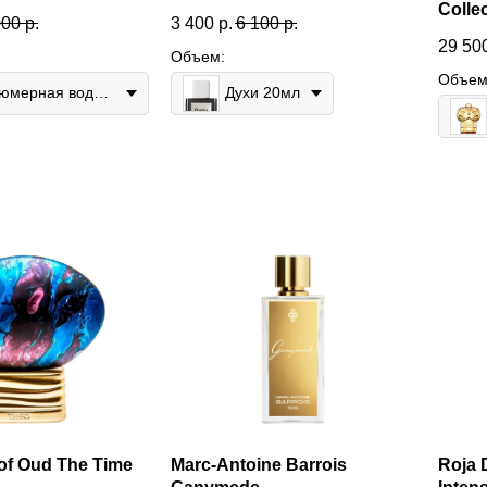
Collec
000
р.
3 400
р.
6 100
р.
29 50
Объем:
Объем
Парфюмерная вода 60мл
Духи 20мл
of Oud The Time
Marc-Antoine Barrois
Roja 