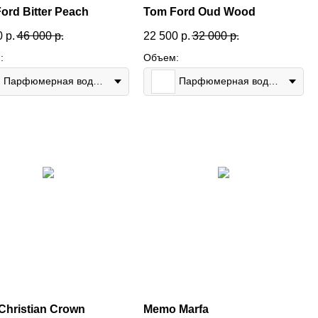
ord Bitter Peach
Tom Ford Oud Wood
0
р.
46 000
р.
22 500
р.
32 000
р.
:
Объем:
Парфюмерная вода 50мл
Парфюмерная вода 50мл
 Christian Crown
Memo Marfa