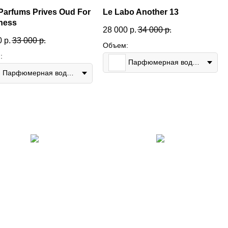
o Parfums Prives Oud For
Le Labo Another 13
ness
28 000
р.
34 000
р.
0
р.
33 000
р.
Объем:
:
Парфюмерная вода 50мл
Парфюмерная вода 90мл