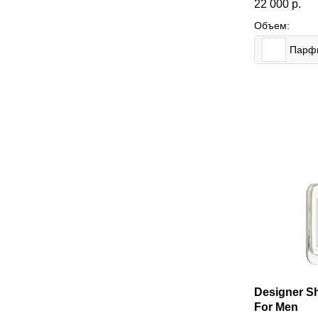
22 000
р.
Объем:
Designer S
For Men