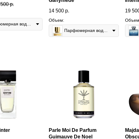
Ganymede
Inten
 500
р.
14 500
р.
19 50
Объем:
Объем
Парфюмерная вода 75мл
Парфюмерная вода 30мл
nter
Parle Moi De Parfum
Majda
Guimauve De Noel
Obsc