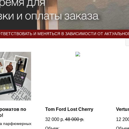
ВОВАТЬ И МЕНЯТЬСЯ В ЗАВИСИМОСТИ ОТ АКТУАЛЬНОГО КУРСА
ароматов по
Tom Ford Lost Cherry
Vertu
о!
32 000
р.
48 000
р.
12 20
да парфюмерных
Объем:
Объем