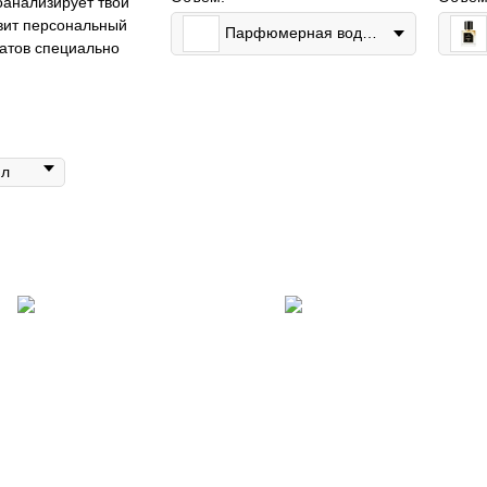
оанализирует твои
вит персональный
Парфюмерная вода 100мл
матов специально