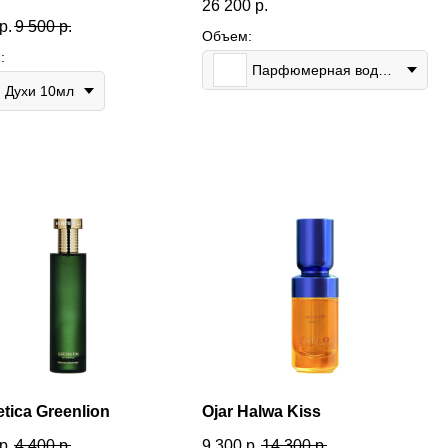
26 200
р.
р.
9 500
р.
Объем:
:
Парфюмерная вода 100мл
Духи 10мл
tica Greenlion
Ojar Halwa Kiss
р.
4 400
р.
9 300
р.
14 300
р.