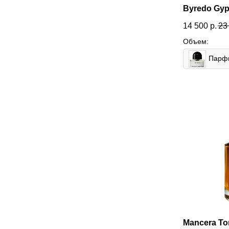
Byredo Gyp
14 500
р.
23
Объем:
Mancera To