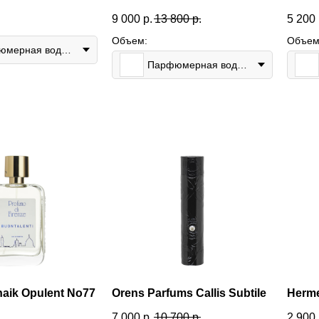
9 000
р.
13 800
р.
5 200
Объем:
Объем
Парфюмерная вода 100мл
Парфюмерная вода 50мл
haik Opulent No77
Orens Parfums Callis Subtile
Herme
7 000
р.
10 700
р.
2 900