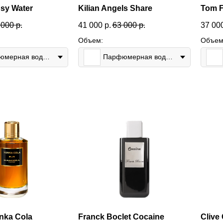
sy Water
Kilian Angels Share
Tom F
 000
р.
41 000
р.
63 000
р.
37 00
Объем:
Объем
Парфюмерная вода 50мл
Парфюмерная вода 100мл
nka Cola
Franck Boclet Cocaine
Clive